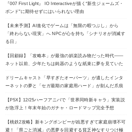
『007 First Light』 IO Interactiveが描く“新生ジェームズ・
ボンド”に期待せずにはいられない理由
【未来予測】AI進化でゲームは「無限の暇つぶし」から
「終わらない現実」へ NPCが心を持ち「シナリオが消滅す
る日」
【回顧録】「攻略本」が最強の娯楽読み物だった時代――
ネット以前、少年たちは鈍器のような紙束に夢を見ていた
ドリームキャスト「早すぎたオーパーツ」が遺したインタ
ーネットの夢と「セガ最期の家庭用ハード」が刻んだ爪痕
【P5X】12/25ハーフアニバで「世界同時新キャラ」実装説
が急浮上！年末年始のガチャ・ロードマップ完全予想
【桃鉄2攻略】新キングボンビーが凶悪すぎて家庭崩壊不可
避！「県ごと消滅」の悪夢を回避する貧乏神なすりつけ極