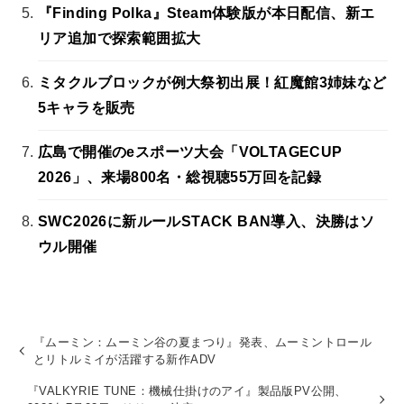
『Finding Polka』Steam体験版が本日配信、新エ
リア追加で探索範囲拡大
ミタクルブロックが例大祭初出展！紅魔館3姉妹など
5キャラを販売
広島で開催のeスポーツ大会「VOLTAGECUP
2026」、来場800名・総視聴55万回を記録
SWC2026に新ルールSTACK BAN導入、決勝はソ
ウル開催
『ムーミン：ムーミン谷の夏まつり』発表、ムーミントロール
とリトルミイが活躍する新作ADV
『VALKYRIE TUNE：機械仕掛けのアイ』製品版PV公開、