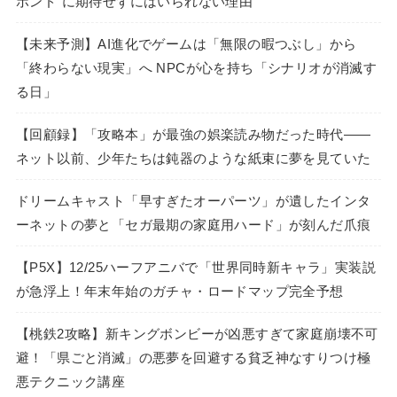
ボンド”に期待せずにはいられない理由
【未来予測】AI進化でゲームは「無限の暇つぶし」から
「終わらない現実」へ NPCが心を持ち「シナリオが消滅す
る日」
【回顧録】「攻略本」が最強の娯楽読み物だった時代――
ネット以前、少年たちは鈍器のような紙束に夢を見ていた
ドリームキャスト「早すぎたオーパーツ」が遺したインタ
ーネットの夢と「セガ最期の家庭用ハード」が刻んだ爪痕
【P5X】12/25ハーフアニバで「世界同時新キャラ」実装説
が急浮上！年末年始のガチャ・ロードマップ完全予想
【桃鉄2攻略】新キングボンビーが凶悪すぎて家庭崩壊不可
避！「県ごと消滅」の悪夢を回避する貧乏神なすりつけ極
悪テクニック講座