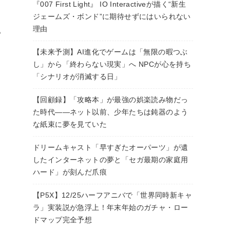
『007 First Light』 IO Interactiveが描く“新生
ジェームズ・ボンド”に期待せずにはいられない
理由
。
【未来予測】AI進化でゲームは「無限の暇つぶ
し」から「終わらない現実」へ NPCが心を持ち
「シナリオが消滅する日」
【回顧録】「攻略本」が最強の娯楽読み物だっ
た時代――ネット以前、少年たちは鈍器のよう
な紙束に夢を見ていた
ドリームキャスト「早すぎたオーパーツ」が遺
したインターネットの夢と「セガ最期の家庭用
ハード」が刻んだ爪痕
【P5X】12/25ハーフアニバで「世界同時新キャ
ラ」実装説が急浮上！年末年始のガチャ・ロー
ドマップ完全予想