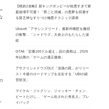
【桃鉄2攻略】新キングボンビーが凶悪すぎて家
ー
庭崩壊不可避！「県ごと消滅」の悪夢を回避す
な
る貧乏神なすりつけ極悪テクニック講座
Ubisoft「アサシンクリード」最新作構想を撤回
の衝撃…「シャドウズ」大炎上のもたらした波
、
紋
GTA6「定価100ドル超え」説の真相は…2026
年以降の「ゲームの適正価格」
アサクリシャドウズDLC「淡路の罠」がリリー
ス！今後のロードマップを左右する「UBIの経
営状況」
の
マイケル・ジャクソン、ジャッキー・チェン、
ビートたけし…「ゲーム化された有名人」プレ
い
イバック