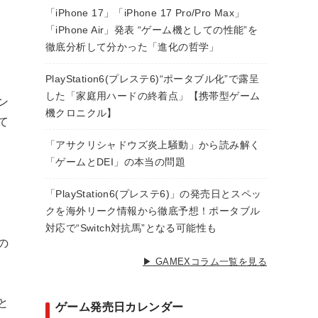
「iPhone 17」「iPhone 17 Pro/Pro Max」
「iPhone Air」発表 “ゲーム機としての性能”を
徹底分析して分かった「進化の哲学」
PlayStation6(プレステ6)“ポータブル化”で露呈
した「家庭用ハードの終着点」【携帯型ゲーム
ン
機クロニクル】
て
「アサクリシャドウズ炎上騒動」から読み解く
「ゲームとDEI」の本当の問題
「PlayStation6(プレステ6)」の発売日とスペッ
クを海外リーク情報から徹底予想！ポータブル
対応で“Switch対抗馬”となる可能性も
の
▶ GAMEXコラム一覧を見る
と
ゲーム発売日カレンダー