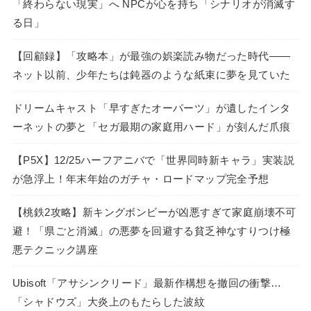
「終わらない現実」へ NPCが心を持ち「シナリオが消滅す
る日」
【回顧録】「攻略本」が最強の娯楽読み物だった時代――
ネット以前、少年たちは鈍器のような紙束に夢を見ていた
ドリームキャスト「早すぎたオーパーツ」が遺したインタ
ーネットの夢と「セガ最期の家庭用ハード」が刻んだ爪痕
【P5X】12/25ハーフアニバで「世界同時新キャラ」実装説
が急浮上！年末年始のガチャ・ロードマップ完全予想
【桃鉄2攻略】新キングボンビーが凶悪すぎて家庭崩壊不可
避！「県ごと消滅」の悪夢を回避する貧乏神なすりつけ極
悪テクニック講座
Ubisoft「アサシンクリード」最新作構想を撤回の衝撃…
「シャドウズ」大炎上のもたらした波紋