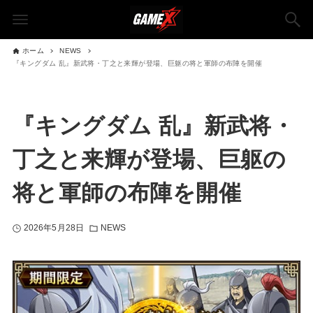
ホーム
NEWS
『キングダム 乱』新武将・丁之と来輝が登場、巨躯の将と軍師の布陣を開催
『キングダム 乱』新武将・
丁之と来輝が登場、巨躯の
将と軍師の布陣を開催
2026年5月28日
NEWS