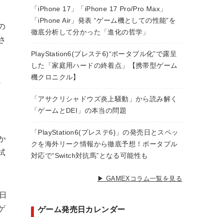
「iPhone 17」「iPhone 17 Pro/Pro Max」
「iPhone Air」発表 “ゲーム機としての性能”を
の
徹底分析して分かった「進化の哲学」
さ
PlayStation6(プレステ6)“ポータブル化”で露呈
した「家庭用ハードの終着点」【携帯型ゲーム
機クロニクル】
の
「アサクリシャドウズ炎上騒動」から読み解く
「ゲームとDEI」の本当の問題
「PlayStation6(プレステ6)」の発売日とスペッ
か
クを海外リーク情報から徹底予想！ポータブル
試
対応で“Switch対抗馬”となる可能性も
▶ GAMEXコラム一覧を見る
日
ゲ
ゲーム発売日カレンダー