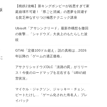
【桃鉄2攻略】新キングボンビーが凶悪すぎて家
版
庭崩壊不可避！「県ごと消滅」の悪夢を回避す
る貧乏神なすりつけ極悪テクニック講座
Ubisoft「アサシンクリード」最新作構想を撤回
の衝撃…「シャドウズ」大炎上のもたらした波
紋
GTA6「定価100ドル超え」説の真相は…2026
度
年以降の「ゲームの適正価格」
に
アサクリシャドウズDLC「淡路の罠」がリリー
ス！今後のロードマップを左右する「UBIの経
営状況」
マイケル・ジャクソン、ジャッキー・チェン、
ビートたけし…「ゲーム化された有名人」プレ
イバック