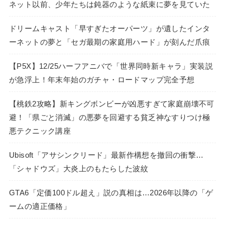
ネット以前、少年たちは鈍器のような紙束に夢を見ていた
ドリームキャスト「早すぎたオーパーツ」が遺したインタ
ーネットの夢と「セガ最期の家庭用ハード」が刻んだ爪痕
【P5X】12/25ハーフアニバで「世界同時新キャラ」実装説
が急浮上！年末年始のガチャ・ロードマップ完全予想
【桃鉄2攻略】新キングボンビーが凶悪すぎて家庭崩壊不可
避！「県ごと消滅」の悪夢を回避する貧乏神なすりつけ極
悪テクニック講座
Ubisoft「アサシンクリード」最新作構想を撤回の衝撃…
「シャドウズ」大炎上のもたらした波紋
GTA6「定価100ドル超え」説の真相は…2026年以降の「ゲ
ームの適正価格」