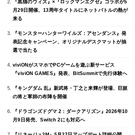
『黒猫のウィズ』×『ロックマンエグゼ』コラボが5
月29日開催、13周年タイトルにネットバトルの熱が
来る
『モンスターハンターワイルズ：アセンダンス』発
表記念キャンペーン、オリジナルデスクマットが抽
選で当たる
viviONがスマホでPCゲームを遊ぶ新サービス
『viviON GAMES』発表、BitSummitで先行体験へ
『キングダム 乱』新武将・丁之と来輝が登場、巨躯
の将と軍師の布陣を開催
『ドラゴンズドグマ 2：ダークアリズン』2026年10
月9日発売、Switch 2にも対応へ
『リネージュ2M』5月27日アップデート詳細公開、