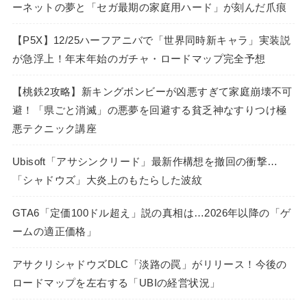
ーネットの夢と「セガ最期の家庭用ハード」が刻んだ爪痕
【P5X】12/25ハーフアニバで「世界同時新キャラ」実装説
が急浮上！年末年始のガチャ・ロードマップ完全予想
【桃鉄2攻略】新キングボンビーが凶悪すぎて家庭崩壊不可
避！「県ごと消滅」の悪夢を回避する貧乏神なすりつけ極
悪テクニック講座
Ubisoft「アサシンクリード」最新作構想を撤回の衝撃…
「シャドウズ」大炎上のもたらした波紋
GTA6「定価100ドル超え」説の真相は…2026年以降の「ゲ
ームの適正価格」
アサクリシャドウズDLC「淡路の罠」がリリース！今後の
ロードマップを左右する「UBIの経営状況」