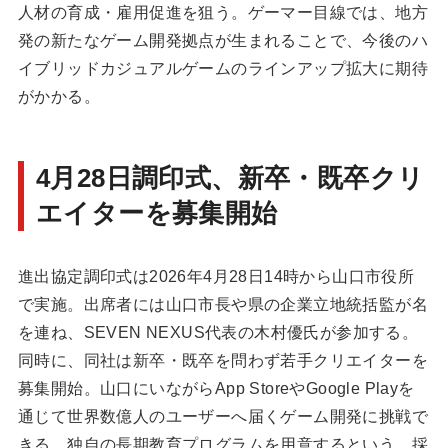
人材の育成・雇用促進を狙う。ゲーマー目線では、地方
発の新たなゲーム開発拠点が生まれることで、今後のハ
イブリッドカジュアルゲームのラインアップ拡大に期待
がかかる。
4月28日調印式、新卒・既卒クリ
エイターを募集開始
進出協定調印式は2026年4月28日14時から山口市役所
で実施。出席者には山口市長や県の企業立地統括監が名
を連ね、SEVEN NEXUS代表の木村優氏が参加する。
同時に、同社は新卒・既卒を問わず若手クリエイターを
募集開始。山口にいながらApp StoreやGoogle Playを
通じて世界数億人のユーザーへ届くゲーム開発に挑戦で
きる、独自の長期教育プログラムを用意するという。採