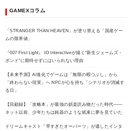
GAMEXコラム
「STRANGER THAN HEAVEN」が塗り替える「国産ゲー
ムの限界値」
『007 First Light』 IO Interactiveが描く“新生ジェームズ・
ボンド”に期待せずにはいられない理由
【未来予測】AI進化でゲームは「無限の暇つぶし」から
「終わらない現実」へ NPCが心を持ち「シナリオが消滅す
る日」
【回顧録】「攻略本」が最強の娯楽読み物だった時代――
ネット以前、少年たちは鈍器のような紙束に夢を見ていた
ドリームキャスト「早すぎたオーパーツ」が遺したインタ