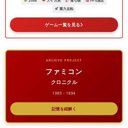
2048
スイカ系
落ち物
FPS測定
重力反転
ゲーム一覧を見る
ARCHIVE PROJECT
ファミコン
クロニクル
1983 - 1994
記憶を紐解く