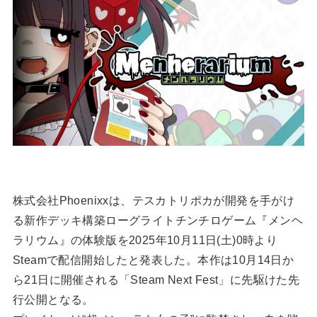
株式会社Phoenixxは、テスカトリポカが開発を手がけ
る新作デッキ構築ローグライトチンチロゲーム『メンヘ
ラリウム』の体験版を2025年10月11日(土)0時より
Steamで配信開始したと発表した。本作は10月14日か
ら21日に開催される「Steam Next Fest」に先駆けた先
行公開となる。