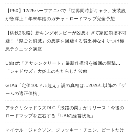
【P5X】12/25ハーフアニバで「世界同時新キャラ」実装説
が急浮上！年末年始のガチャ・ロードマップ完全予想
【桃鉄2攻略】新キングボンビーが凶悪すぎて家庭崩壊不可
避！「県ごと消滅」の悪夢を回避する貧乏神なすりつけ極
悪テクニック講座
Ubisoft「アサシンクリード」最新作構想を撤回の衝撃…
「シャドウズ」大炎上のもたらした波紋
GTA6「定価100ドル超え」説の真相は…2026年以降の「ゲ
ームの適正価格」
アサクリシャドウズDLC「淡路の罠」がリリース！今後の
ロードマップを左右する「UBIの経営状況」
マイケル・ジャクソン、ジャッキー・チェン、ビートたけ