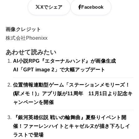
Xでシェア
Facebook
画像クレジット
株式会社Phoenixx
あわせて読みたい
AI小説RPG『エターナルハンド』が画像生成
AI「GPT image 2」で大幅アップデート
位置情報連動型ゲーム「ステーションメモリーズ！
(駅メモ！)」アプリ版が11周年 11月1日より記念キ
ャンペーンを開催
『銀河英雄伝説 戦いの輪舞曲』夏祭りイベント開
催！ファーレンハイトとキャゼルヌが描き下ろしイ
ラストで登場