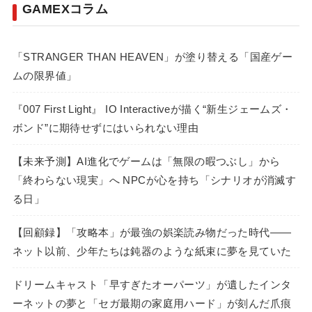
GAMEXコラム
「STRANGER THAN HEAVEN」が塗り替える「国産ゲー
ムの限界値」
『007 First Light』 IO Interactiveが描く“新生ジェームズ・
ボンド”に期待せずにはいられない理由
【未来予測】AI進化でゲームは「無限の暇つぶし」から
「終わらない現実」へ NPCが心を持ち「シナリオが消滅す
る日」
【回顧録】「攻略本」が最強の娯楽読み物だった時代――
ネット以前、少年たちは鈍器のような紙束に夢を見ていた
ドリームキャスト「早すぎたオーパーツ」が遺したインタ
ーネットの夢と「セガ最期の家庭用ハード」が刻んだ爪痕