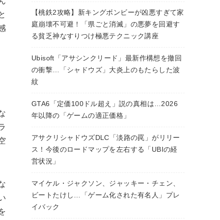
ん
【桃鉄2攻略】新キングボンビーが凶悪すぎて家
と
庭崩壊不可避！「県ごと消滅」の悪夢を回避す
感
る貧乏神なすりつけ極悪テクニック講座
Ubisoft「アサシンクリード」最新作構想を撤回
の衝撃…「シャドウズ」大炎上のもたらした波
紋
GTA6「定価100ドル超え」説の真相は…2026
な
年以降の「ゲームの適正価格」
ラ
アサクリシャドウズDLC「淡路の罠」がリリー
空
ス！今後のロードマップを左右する「UBIの経
営状況」
な
マイケル・ジャクソン、ジャッキー・チェン、
ビートたけし…「ゲーム化された有名人」プレ
い
イバック
を