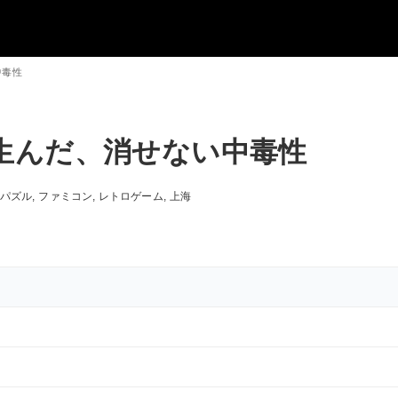
中毒性
生んだ、消せない中毒性
パズル
ファミコン
レトロゲーム
上海