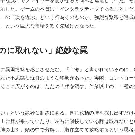
派手な演出でプレイヤーを驚かせる方向へと邁進していた。そ
を示した。ゲームの本質は「インタラクティブであること」だ
ヤーの「次を選ぶ」という行為そのものが、強烈な緊張と達成
ム」という巨大な市場を拓く先駆けとなった。
のに取れない」絶妙な罠
妙に異国情緒を感じさせたな。『上海』と書かれているのに、
された不思議な玩具のような印象があった。実際、コントロー
、そこに広がるのは、ただの「牌を消す」作業以上の、一種の
ない」という絶妙な制約にある。同じ絵柄の牌を探し出すだけ
、上に牌が乗っていたり、左右に隣接している牌は取れないと
た牌の山を、頭の中で分解し、順序立てて攻略するという思考