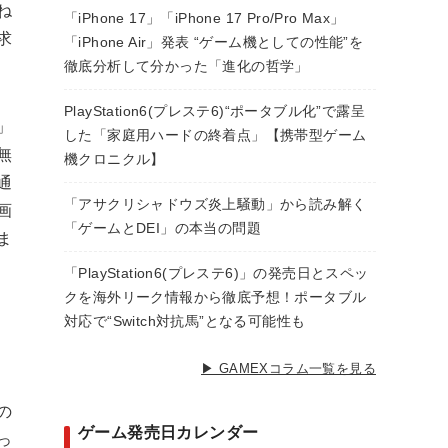
ね
「iPhone 17」「iPhone 17 Pro/Pro Max」
求
「iPhone Air」発表 “ゲーム機としての性能”を
徹底分析して分かった「進化の哲学」
PlayStation6(プレステ6)“ポータブル化”で露呈
」
した「家庭用ハードの終着点」【携帯型ゲーム
無
機クロニクル】
通
「アサクリシャドウズ炎上騒動」から読み解く
画
「ゲームとDEI」の本当の問題
ま
「PlayStation6(プレステ6)」の発売日とスペッ
クを海外リーク情報から徹底予想！ポータブル
対応で“Switch対抗馬”となる可能性も
▶ GAMEXコラム一覧を見る
の
ゲーム発売日カレンダー
っ