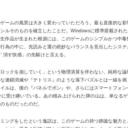
ルゲームの風景は大きく変わっていただろう。最も直接的な影
ルそのものを確立したことだ。Windowsに標準搭載された
ーンや派生作品が生まれた根源には、このゲームのシンプルかつ中毒
な行為の中に、先読みと運の絶妙なバランスを見出したシステ
「消す快感」の先駆けと言える。
ブロックを崩していく」という物理演算を伴わない、純粋な論
うな連鎖消滅や『テトリス』のような落下パズルとは一線を画
タイルは、後の『パネルでポン』や、さらにはスマートフォン
かに受け継いでいる。あの積み上げられた牌の山は、単なるゲ
そのものだったのだ。
ラミングをしたという逸話は、このゲームの持つ静謐な魅力と