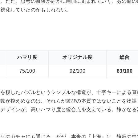
い。ただ、思考の軌跡が静かに画面に刻まれていく。あの龍の
可視化していたのかもしれない。
ハマり度
オリジナル度
総合
75/100
92/100
83/100
牌を模したパズルというシンプルな構造が、十字キーによる直
点数が控えめなのは、それらが遊びの本質ではないことを物語
ムデザインが、高いハマり度と総合点を支えている。静かなる
ャゲのガチャにも通じる。だが、本来の『上海』は、静寂の中