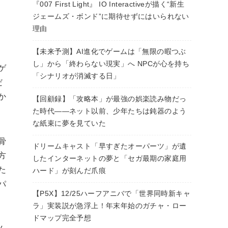
『007 First Light』 IO Interactiveが描く“新生
ジェームズ・ボンド”に期待せずにはいられない
理由
【未来予測】AI進化でゲームは「無限の暇つぶ
し」から「終わらない現実」へ NPCが心を持ち
ゲ
「シナリオが消滅する日」
だ
か
【回顧録】「攻略本」が最強の娯楽読み物だっ
た時代――ネット以前、少年たちは鈍器のよう
な紙束に夢を見ていた
骨
ドリームキャスト「早すぎたオーパーツ」が遺
方
したインターネットの夢と「セガ最期の家庭用
た
ハード」が刻んだ爪痕
パ
【P5X】12/25ハーフアニバで「世界同時新キャ
ラ」実装説が急浮上！年末年始のガチャ・ロー
ドマップ完全予想