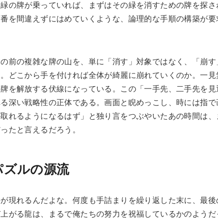
に緑の牌が乗っていれば、まずはその緑を消すための牌を探さ
順番を間違えずにはめていくような、論理的な手順の構築が要
目の前の複雑な牌の山を、単に「消す」対象ではなく、「崩す
る。どこから手を付ければ全体が綺麗に崩れていくのか。一見
の牌を解放する伏線になっている。この「一手先、二手先を見
れる深い戦略性の正体である。画面と睨めっこし、時には指で
が取れるようになるはず」と独り言をつぶやいたあの時間は、
だったと言えるだろう。
パズルの源流
絵が現れるんだよな。何度も手詰まりを繰り返した末に、最後
び上がる龍は、まるで俺たちの努力を祝福しているかのようだ