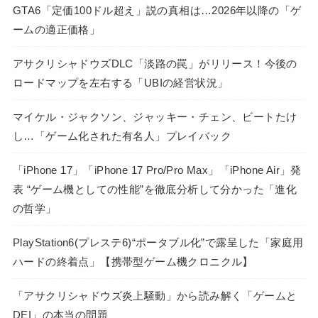
GTA6「定価100ドル超え」説の真相は…2026年以降の「ゲ
ームの適正価格」
アサクリシャドウズDLC「淡路の罠」がリリース！今後の
ロードマップを左右する「UBIの経営状況」
マイケル・ジャクソン、ジャッキー・チェン、ビートたけ
し…「ゲーム化された有名人」プレイバック
「iPhone 17」「iPhone 17 Pro/Pro Max」「iPhone Air」発
表 “ゲーム機としての性能”を徹底分析して分かった「進化
の哲学」
PlayStation6(プレステ6)“ポータブル化”で露呈した「家庭用
ハードの終着点」【携帯型ゲーム機クロニクル】
「アサクリシャドウズ炎上騒動」から読み解く「ゲームと
DEI」の本当の問題