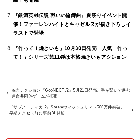
編」も開幕
『銀河英雄伝説 戦いの輪舞曲』夏祭りイベント開
催！ファーレンハイトとキャゼルヌが描き下ろしイ
ラストで登場
『作って！焼きいも』10月30日発売 人気「作っ
て！」シリーズ第11弾は本格焼きいもアクション
協力アクション『GooNECT√2』5月21日発売、手を繋いで進む
運命共同体ゲームが拡張
『サブノーティカ 2』Steamウィッシュリスト500万件突破、
早期アクセス前に事前DL開始