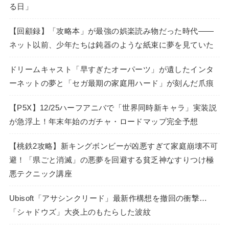
る日」
【回顧録】「攻略本」が最強の娯楽読み物だった時代――
ネット以前、少年たちは鈍器のような紙束に夢を見ていた
ドリームキャスト「早すぎたオーパーツ」が遺したインタ
ーネットの夢と「セガ最期の家庭用ハード」が刻んだ爪痕
【P5X】12/25ハーフアニバで「世界同時新キャラ」実装説
が急浮上！年末年始のガチャ・ロードマップ完全予想
【桃鉄2攻略】新キングボンビーが凶悪すぎて家庭崩壊不可
避！「県ごと消滅」の悪夢を回避する貧乏神なすりつけ極
悪テクニック講座
Ubisoft「アサシンクリード」最新作構想を撤回の衝撃…
「シャドウズ」大炎上のもたらした波紋