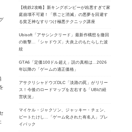
【桃鉄2攻略】新キングボンビーが凶悪すぎて家
庭崩壊不可避！「県ごと消滅」の悪夢を回避す
グ
る貧乏神なすりつけ極悪テクニック講座
Ubisoft「アサシンクリード」最新作構想を撤回
の衝撃…「シャドウズ」大炎上のもたらした波
紋
GTA6「定価100ドル超え」説の真相は…2026
年以降の「ゲームの適正価格」
場
アサクリシャドウズDLC「淡路の罠」がリリー
を
ス！今後のロードマップを左右する「UBIの経
営状況」
マイケル・ジャクソン、ジャッキー・チェン、
セ
ビートたけし…「ゲーム化された有名人」プレ
た
イバック