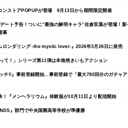
ンストアPOPUPが登場 9月13日から期間限定開催
.4アップデート予告！ついに“最強の解明キャラ”佐倉双葉が登場！新
開幕
ンダリング -the mystic lover-』2026年3月26日に発売
作って！」シリーズ第11弾は本格焼きいもアクション
ッチ!!』事前登録開始…事前登録で「最大780回分のガチャア
！『メンヘラリウム』体験版が10月11日より配信開始
EGENDS』部門で中央国際高等学校が準優勝