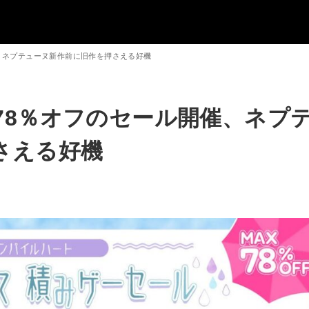
、ネプテューヌ新作前に旧作を押さえる好機
78％オフのセール開催、ネプ
さえる好機