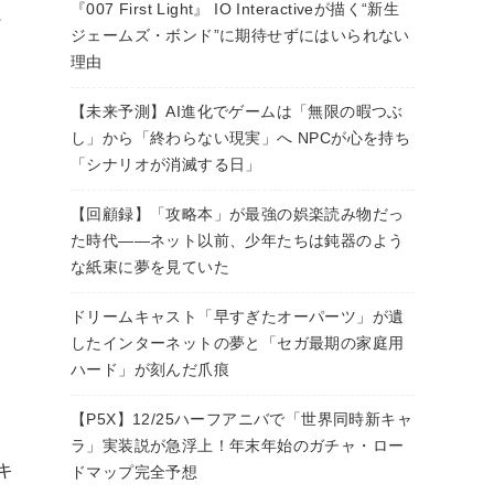
『007 First Light』 IO Interactiveが描く“新生
プ
ジェームズ・ボンド”に期待せずにはいられない
理由
【未来予測】AI進化でゲームは「無限の暇つぶ
し」から「終わらない現実」へ NPCが心を持ち
「シナリオが消滅する日」
【回顧録】「攻略本」が最強の娯楽読み物だっ
た時代――ネット以前、少年たちは鈍器のよう
な紙束に夢を見ていた
ドリームキャスト「早すぎたオーパーツ」が遺
したインターネットの夢と「セガ最期の家庭用
ハード」が刻んだ爪痕
【P5X】12/25ハーフアニバで「世界同時新キャ
ラ」実装説が急浮上！年末年始のガチャ・ロー
キ
ドマップ完全予想