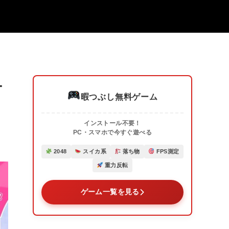
テ
暇つぶし無料ゲーム
インストール不要！
PC・スマホで今すぐ遊べる
2048
スイカ系
落ち物
FPS測定
重力反転
ゲーム一覧を見る