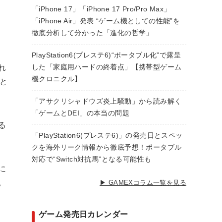
「iPhone 17」「iPhone 17 Pro/Pro Max」
「iPhone Air」発表 “ゲーム機としての性能”を
徹底分析して分かった「進化の哲学」
PlayStation6(プレステ6)“ポータブル化”で露呈
れ
した「家庭用ハードの終着点」【携帯型ゲーム
機クロニクル】
と
「アサクリシャドウズ炎上騒動」から読み解く
「ゲームとDEI」の本当の問題
る
「PlayStation6(プレステ6)」の発売日とスペッ
クを海外リーク情報から徹底予想！ポータブル
対応で“Switch対抗馬”となる可能性も
に
。
▶ GAMEXコラム一覧を見る
て
ゲーム発売日カレンダー