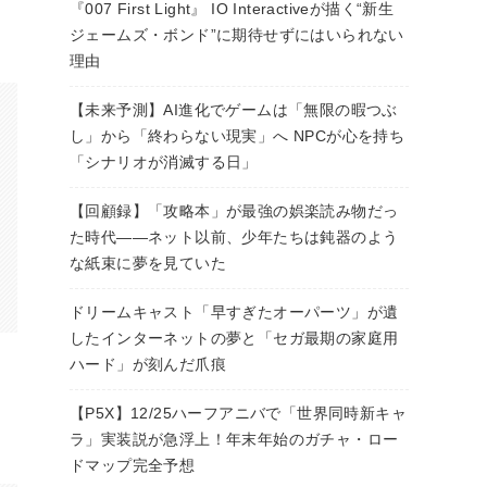
『007 First Light』 IO Interactiveが描く“新生
ジェームズ・ボンド”に期待せずにはいられない
理由
【未来予測】AI進化でゲームは「無限の暇つぶ
し」から「終わらない現実」へ NPCが心を持ち
「シナリオが消滅する日」
【回顧録】「攻略本」が最強の娯楽読み物だっ
た時代――ネット以前、少年たちは鈍器のよう
な紙束に夢を見ていた
ドリームキャスト「早すぎたオーパーツ」が遺
したインターネットの夢と「セガ最期の家庭用
ハード」が刻んだ爪痕
【P5X】12/25ハーフアニバで「世界同時新キャ
ラ」実装説が急浮上！年末年始のガチャ・ロー
ドマップ完全予想