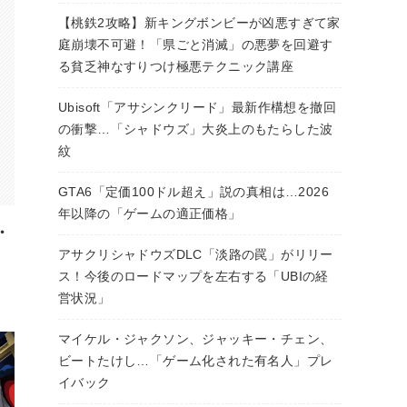
【桃鉄2攻略】新キングボンビーが凶悪すぎて家
庭崩壊不可避！「県ごと消滅」の悪夢を回避す
る貧乏神なすりつけ極悪テクニック講座
Ubisoft「アサシンクリード」最新作構想を撤回
の衝撃…「シャドウズ」大炎上のもたらした波
紋
GTA6「定価100ドル超え」説の真相は…2026
年以降の「ゲームの適正価格」
・
アサクリシャドウズDLC「淡路の罠」がリリー
ス！今後のロードマップを左右する「UBIの経
営状況」
マイケル・ジャクソン、ジャッキー・チェン、
ビートたけし…「ゲーム化された有名人」プレ
イバック