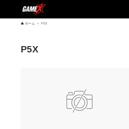
ホーム
P5X
P5X