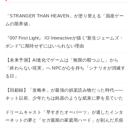
「STRANGER THAN HEAVEN」が塗り替える「国産ゲー
ムの限界値」
『007 First Light』 IO Interactiveが描く“新生ジェームズ・
ボンド”に期待せずにはいられない理由
【未来予測】AI進化でゲームは「無限の暇つぶし」から
「終わらない現実」へ NPCが心を持ち「シナリオが消滅す
る日」
【回顧録】「攻略本」が最強の娯楽読み物だった時代――
ネット以前、少年たちは鈍器のような紙束に夢を見ていた
ドリームキャスト「早すぎたオーパーツ」が遺したインタ
ーネットの夢と「セガ最期の家庭用ハード」が刻んだ爪痕