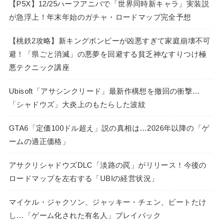
【P5X】12/25ハーフアニバで「世界同時新キャラ」実装説
が急浮上！年末年始のガチャ・ロードマップ完全予想
【桃鉄2攻略】新キングボンビーが凶悪すぎて家庭崩壊不可
避！「県ごと消滅」の悪夢を回避する貧乏神なすりつけ極
悪テクニック講座
Ubisoft「アサシンクリード」最新作構想を撤回の衝撃…
「シャドウズ」大炎上のもたらした波紋
GTA6「定価100ドル超え」説の真相は…2026年以降の「ゲ
ームの適正価格」
アサクリシャドウズDLC「淡路の罠」がリリース！今後の
ロードマップを左右する「UBIの経営状況」
マイケル・ジャクソン、ジャッキー・チェン、ビートたけ
し…「ゲーム化された有名人」プレイバック