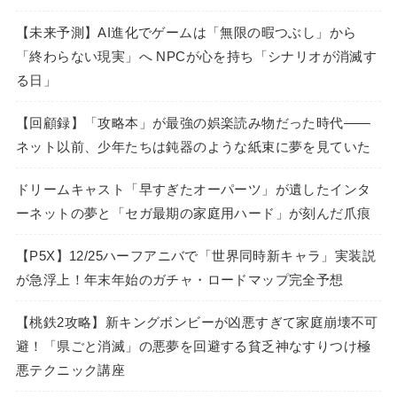
【未来予測】AI進化でゲームは「無限の暇つぶし」から
「終わらない現実」へ NPCが心を持ち「シナリオが消滅す
る日」
【回顧録】「攻略本」が最強の娯楽読み物だった時代――
ネット以前、少年たちは鈍器のような紙束に夢を見ていた
ドリームキャスト「早すぎたオーパーツ」が遺したインタ
ーネットの夢と「セガ最期の家庭用ハード」が刻んだ爪痕
【P5X】12/25ハーフアニバで「世界同時新キャラ」実装説
が急浮上！年末年始のガチャ・ロードマップ完全予想
【桃鉄2攻略】新キングボンビーが凶悪すぎて家庭崩壊不可
避！「県ごと消滅」の悪夢を回避する貧乏神なすりつけ極
悪テクニック講座