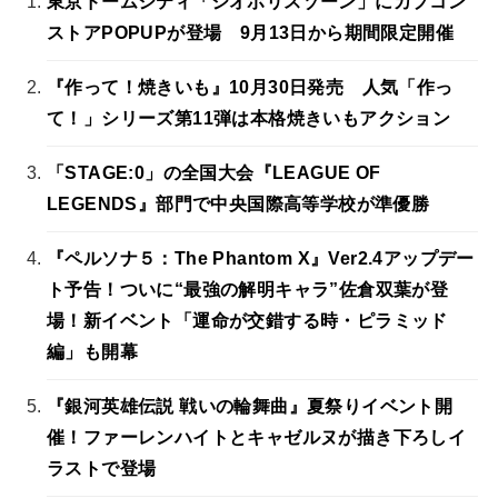
東京ドームシティ「ジオポリスゾーン」にカプコン
ストアPOPUPが登場 9月13日から期間限定開催
『作って！焼きいも』10月30日発売 人気「作っ
て！」シリーズ第11弾は本格焼きいもアクション
「STAGE:0」の全国大会『LEAGUE OF
LEGENDS』部門で中央国際高等学校が準優勝
『ペルソナ５：The Phantom X』Ver2.4アップデー
ト予告！ついに“最強の解明キャラ”佐倉双葉が登
場！新イベント「運命が交錯する時・ピラミッド
編」も開幕
『銀河英雄伝説 戦いの輪舞曲』夏祭りイベント開
催！ファーレンハイトとキャゼルヌが描き下ろしイ
ラストで登場