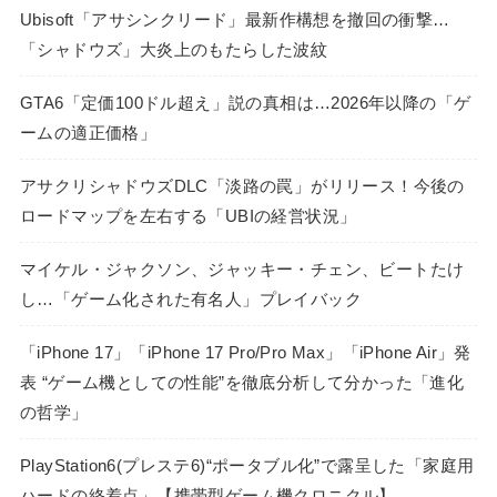
Ubisoft「アサシンクリード」最新作構想を撤回の衝撃…
「シャドウズ」大炎上のもたらした波紋
GTA6「定価100ドル超え」説の真相は…2026年以降の「ゲ
ームの適正価格」
アサクリシャドウズDLC「淡路の罠」がリリース！今後の
ロードマップを左右する「UBIの経営状況」
マイケル・ジャクソン、ジャッキー・チェン、ビートたけ
し…「ゲーム化された有名人」プレイバック
「iPhone 17」「iPhone 17 Pro/Pro Max」「iPhone Air」発
表 “ゲーム機としての性能”を徹底分析して分かった「進化
の哲学」
PlayStation6(プレステ6)“ポータブル化”で露呈した「家庭用
ハードの終着点」【携帯型ゲーム機クロニクル】