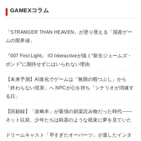
GAMEXコラム
「STRANGER THAN HEAVEN」が塗り替える「国産ゲー
ムの限界値」
『007 First Light』 IO Interactiveが描く“新生ジェームズ・
ボンド”に期待せずにはいられない理由
【未来予測】AI進化でゲームは「無限の暇つぶし」から
「終わらない現実」へ NPCが心を持ち「シナリオが消滅す
る日」
【回顧録】「攻略本」が最強の娯楽読み物だった時代――
ネット以前、少年たちは鈍器のような紙束に夢を見ていた
ドリームキャスト「早すぎたオーパーツ」が遺したインタ