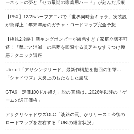
ーネットの夢と「セガ最期の家庭用ハード」が刻んだ爪痕
【P5X】12/25ハーフアニバで「世界同時新キャラ」実装説
が急浮上！年末年始のガチャ・ロードマップ完全予想
【桃鉄2攻略】新キングボンビーが凶悪すぎて家庭崩壊不可
避！「県ごと消滅」の悪夢を回避する貧乏神なすりつけ極
悪テクニック講座
Ubisoft「アサシンクリード」最新作構想を撤回の衝撃…
「シャドウズ」大炎上のもたらした波紋
GTA6「定価100ドル超え」説の真相は…2026年以降の「ゲ
ームの適正価格」
アサクリシャドウズDLC「淡路の罠」がリリース！今後の
ロードマップを左右する「UBIの経営状況」