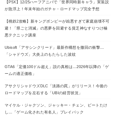
【P5X】12/25ハーフアニバで「世界同時新キャラ」実装説
が急浮上！年末年始のガチャ・ロードマップ完全予想
【桃鉄2攻略】新キングボンビーが凶悪すぎて家庭崩壊不可
避！「県ごと消滅」の悪夢を回避する貧乏神なすりつけ極
悪テクニック講座
Ubisoft「アサシンクリード」最新作構想を撤回の衝撃…
「シャドウズ」大炎上のもたらした波紋
GTA6「定価100ドル超え」説の真相は…2026年以降の「ゲ
ームの適正価格」
アサクリシャドウズDLC「淡路の罠」がリリース！今後の
ロードマップを左右する「UBIの経営状況」
マイケル・ジャクソン、ジャッキー・チェン、ビートたけ
し…「ゲーム化された有名人」プレイバック