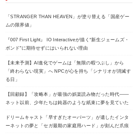
「STRANGER THAN HEAVEN」が塗り替える「国産ゲー
ムの限界値」
『007 First Light』 IO Interactiveが描く“新生ジェームズ・
ボンド”に期待せずにはいられない理由
【未来予測】AI進化でゲームは「無限の暇つぶし」から
「終わらない現実」へ NPCが心を持ち「シナリオが消滅す
る日」
【回顧録】「攻略本」が最強の娯楽読み物だった時代――
ネット以前、少年たちは鈍器のような紙束に夢を見ていた
ドリームキャスト「早すぎたオーパーツ」が遺したインタ
ーネットの夢と「セガ最期の家庭用ハード」が刻んだ爪痕