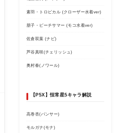
素羽・トロピカル (クローザー水着ver)
朋子・ピーチサマー (モコ水着ver)
佐倉双葉 (ナビ)
芦谷真咲(チェリッシュ)
奥村春(ノワール)
【P5X】恒常星5キャラ解説
高巻杏(パンサー)
モルガナ(モナ)