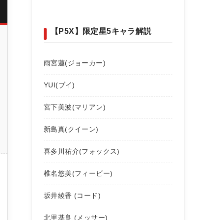
【P5X】限定星5キャラ解説
雨宮蓮(ジョーカー)
YUI(ブイ)
宮下美波(マリアン)
新島真(クイーン)
喜多川祐介(フォックス)
椎名悠美(フィービー)
坂井綾香 (コード)
北里基良 (メッサー)