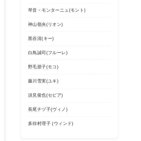
琴音・モンターニュ(モント)
神山嶺央(リオン)
黒谷清(キー)
白鳥誠司(フルーレ)
野毛朋子(モコ)
藤川雪実(ユキ)
須見俊也(セピア)
長尾チヅ子(ヴィノ)
多祢村理子 (ウィンド)