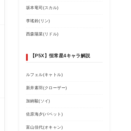
坂本竜司(スカル)
李瑤鈴(リン)
西森陽菜(リドル)
【P5X】恒常星4キャラ解説
ルフェル(キャトル)
新井素羽(クローザー)
加納駿(ソイ)
佐原海夕(パペット)
富山佳代(オキャン)