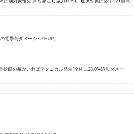
降は別対象優先(同対象なら威力10%)。選択対象は必中+2T感電
の電撃与ダメージ7.7%UP。
電状態の敵がいればテクニカル発生(全体に28.0%追加ダメー