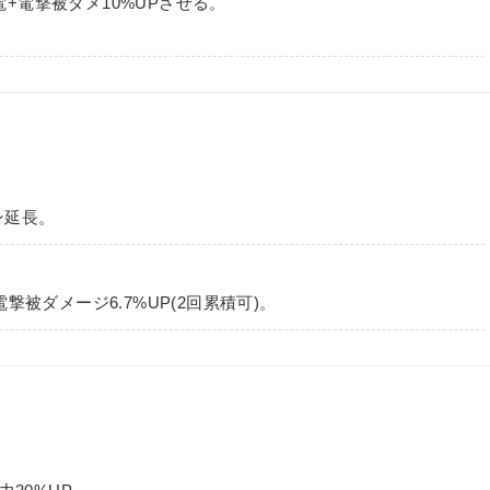
電+電撃被ダメ10%UPさせる。
ン延長。
被ダメージ6.7%UP(2回累積可)。