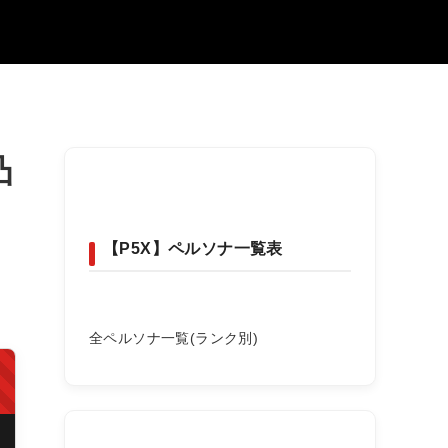
凸
【P5X】ペルソナ一覧表
全ペルソナ一覧(ランク別)