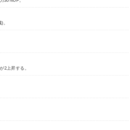
30%UP。
)。
が2上昇する。