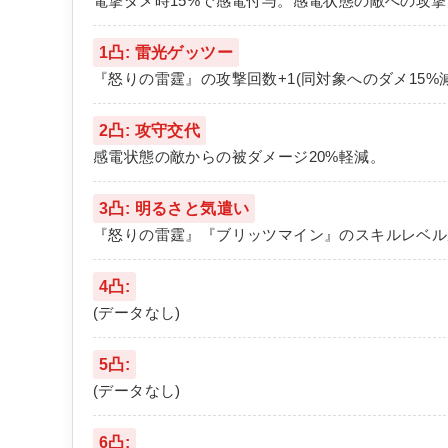
電撃ダメ時15%で感電付与。感電状態の敵への攻撃力
1凸: 雷光ゲッツー
『怒りの雷霆』の攻撃回数+1(同対象へのダメ15%減
2凸: 攻守交代
感電状態の敵からの被ダメージ20%軽減。
3凸: 明るさと気遣い
『怒りの雷霆』『ブリッツマイン』のスキルレベル
4凸:
(データなし)
5凸:
(データなし)
6凸: