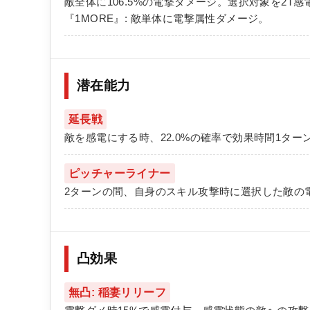
敵全体に106.5%の電撃ダメージ。選択対象を2T感
『1MORE』: 敵単体に電撃属性ダメージ。
潜在能力
延長戦
敵を感電にする時、22.0%の確率で効果時間1ター
ピッチャーライナー
2ターンの間、自身のスキル攻撃時に選択した敵の電撃
凸効果
無凸: 稲妻リリーフ