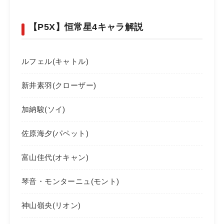
【P5X】恒常星4キャラ解説
ルフェル(キャトル)
新井素羽(クローザー)
加納駿(ソイ)
佐原海夕(パペット)
富山佳代(オキャン)
琴音・モンターニュ(モント)
神山嶺央(リオン)