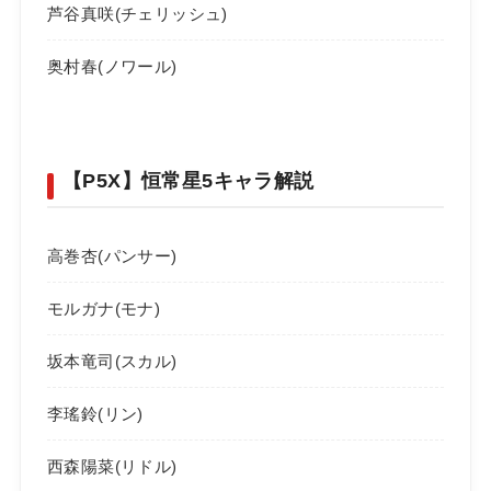
芦谷真咲(チェリッシュ)
奥村春(ノワール)
【P5X】恒常星5キャラ解説
高巻杏(パンサー)
モルガナ(モナ)
坂本竜司(スカル)
李瑤鈴(リン)
西森陽菜(リドル)