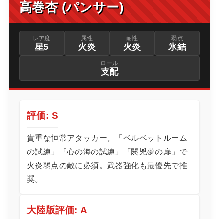
高巻杏 (パンサー)
レア度
属性
耐性
弱点
星5
火炎
火炎
氷結
ロール
支配
評価: S
貴重な恒常アタッカー。「ベルベットルーム
の試練」「心の海の試練」「閼兇夢の扉」で
火炎弱点の敵に必須。武器強化も最優先で推
奨。
大陸版評価: A