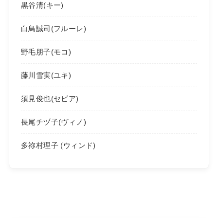
黒谷清(キー)
白鳥誠司(フルーレ)
野毛朋子(モコ)
藤川雪実(ユキ)
須見俊也(セピア)
長尾チヅ子(ヴィノ)
多祢村理子 (ウィンド)