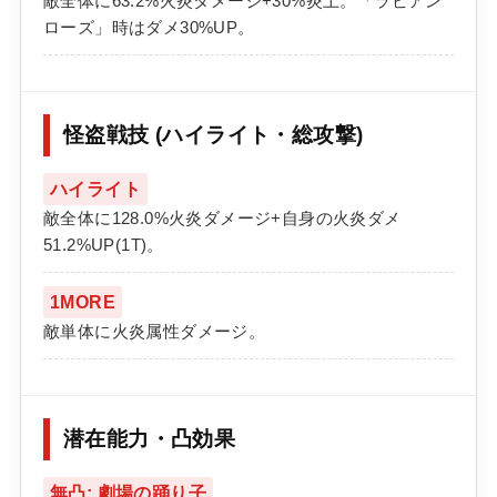
敵全体に63.2%火炎ダメージ+30%炎上。「ラビアン
ローズ」時はダメ30%UP。
怪盗戦技 (ハイライト・総攻撃)
ハイライト
敵全体に128.0%火炎ダメージ+自身の火炎ダメ
51.2%UP(1T)。
1MORE
敵単体に火炎属性ダメージ。
潜在能力・凸効果
無凸: 劇場の踊り子