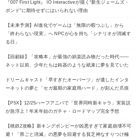
『007 First Light』 IO Interactiveが描く“新生ジェームズ・
ボンド”に期待せずにはいられない理由
【未来予測】AI進化でゲームは「無限の暇つぶし」から
「終わらない現実」へ NPCが心を持ち「シナリオが消滅す
る日」
【回顧録】「攻略本」が最強の娯楽読み物だった時代――
ネット以前、少年たちは鈍器のような紙束に夢を見ていた
ドリームキャスト「早すぎたオーパーツ」が遺したインタ
ーネットの夢と「セガ最期の家庭用ハード」が刻んだ爪痕
【P5X】12/25ハーフアニバで「世界同時新キャラ」実装説
が急浮上！年末年始のガチャ・ロードマップ完全予想
【桃鉄2攻略】新キングボンビーが凶悪すぎて家庭崩壊不可
避！「県ごと消滅」の悪夢を回避する貧乏神なすりつけ極