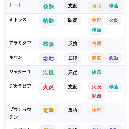
トート
支配
祝福
核熱
核熱
ミトラス
防衛
物理
火炎
核熱
核熱
アラミタマ
反抗
物理
核熱
キウン
屈従
銃撃
念動
念動
ジャターユ
屈従
疾風
疾風
デカラビア
支配
火炎
核熱
火炎
呪怨
ゾウチョウ
反抗
物理
電撃
テン