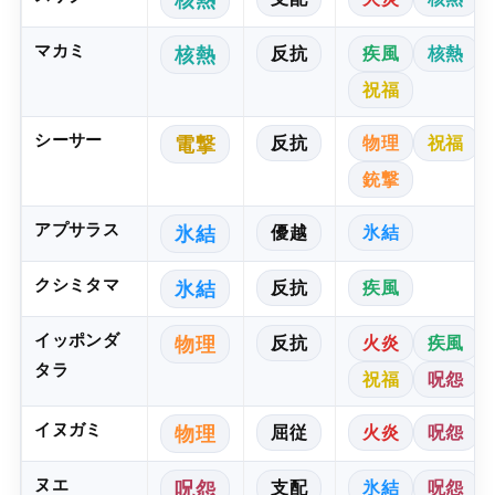
マカミ
反抗
疾風
核熱
核熱
祝福
シーサー
反抗
物理
祝福
電撃
銃撃
アプサラス
優越
氷結
氷結
クシミタマ
反抗
疾風
氷結
イッポンダ
反抗
火炎
疾風
物理
タラ
祝福
呪怨
イヌガミ
屈従
火炎
呪怨
物理
ヌエ
支配
氷結
呪怨
呪怨