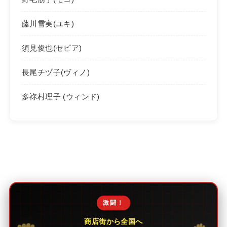
藤川雪実(ユキ)
須見俊也(セピア)
長尾チヅ子(ヴィノ)
多祢村理子 (ウィンド)
激闘！
商店街から全国へ