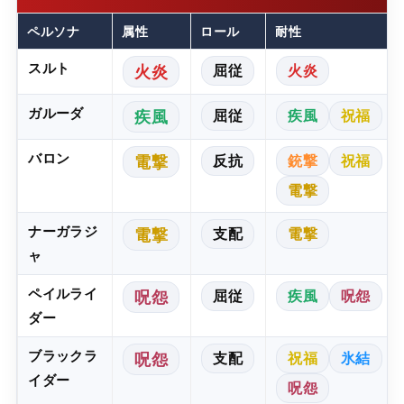
ペルソナ
属性
ロール
耐性
スルト
屈従
火炎
火炎
ガルーダ
屈従
疾風
祝福
疾風
バロン
反抗
銃撃
祝福
電撃
電撃
ナーガラジ
支配
電撃
電撃
ャ
ペイルライ
屈従
疾風
呪怨
呪怨
ダー
ブラックラ
支配
祝福
氷結
呪怨
イダー
呪怨