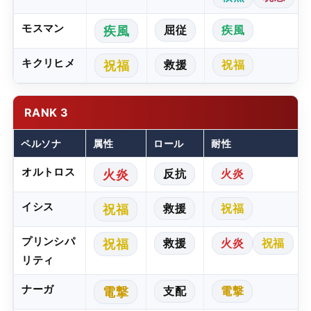
モスマン
屈従
疾風
疾風
キクリヒメ
救援
祝福
祝福
RANK 3
ペルソナ
属性
ロール
耐性
オルトロス
反抗
火炎
火炎
イシス
救援
祝福
祝福
プリンシパ
救援
火炎
祝福
祝福
リティ
ナーガ
支配
電撃
電撃