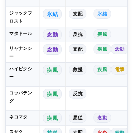
ジャックフ
支配
氷結
氷結
ロスト
マタドール
反抗
疾風
念動
リャナンシ
支配
疾風
念動
念動
ー
ハイピクシ
救援
疾風
電撃
疾風
ー
コッパテン
反抗
疾風
グ
ネコマタ
屈従
念動
疾風
スザク
支配
火炎
核熱
核熱