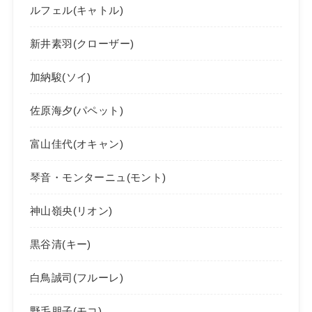
ルフェル(キャトル)
新井素羽(クローザー)
加納駿(ソイ)
佐原海夕(パペット)
富山佳代(オキャン)
琴音・モンターニュ(モント)
神山嶺央(リオン)
黒谷清(キー)
白鳥誠司(フルーレ)
野毛朋子(モコ)