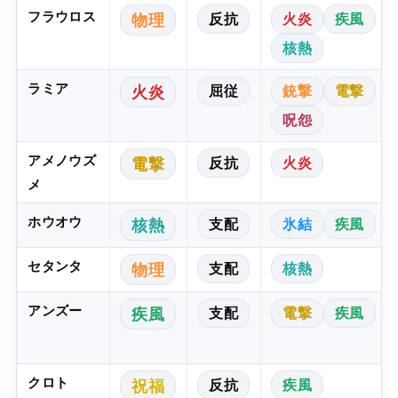
フラウロス
反抗
火炎
疾風
物理
核熱
ラミア
屈従
銃撃
電撃
火炎
呪怨
アメノウズ
反抗
火炎
電撃
メ
ホウオウ
支配
氷結
疾風
核熱
セタンタ
支配
核熱
物理
アンズー
支配
電撃
疾風
疾風
クロト
反抗
疾風
祝福