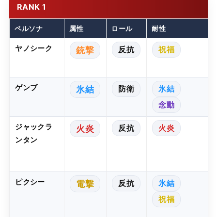
RANK 1
ペルソナ
属性
ロール
耐性
ヤノシーク
反抗
祝福
銃撃
ゲンブ
防衛
氷結
氷結
念動
ジャックラ
反抗
火炎
火炎
ンタン
ピクシー
反抗
氷結
電撃
祝福