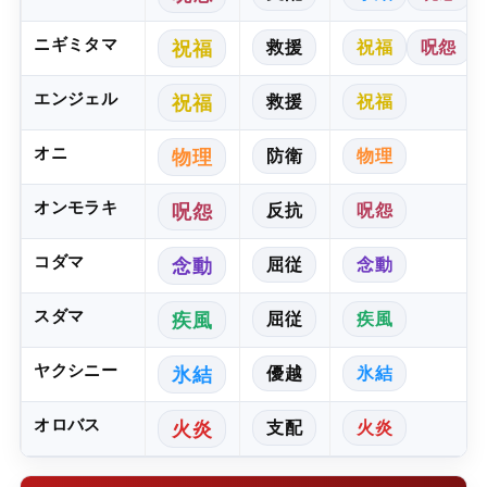
ニギミタマ
救援
祝福
呪怨
祝福
エンジェル
救援
祝福
祝福
オニ
防衛
物理
物理
オンモラキ
反抗
呪怨
呪怨
コダマ
屈従
念動
念動
スダマ
屈従
疾風
疾風
ヤクシニー
優越
氷結
氷結
オロバス
支配
火炎
火炎