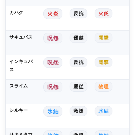
カハク
反抗
火炎
火炎
サキュバス
優越
電撃
呪怨
インキュバ
反抗
電撃
呪怨
ス
スライム
屈従
物理
呪怨
シルキー
救援
氷結
氷結
サキミタマ