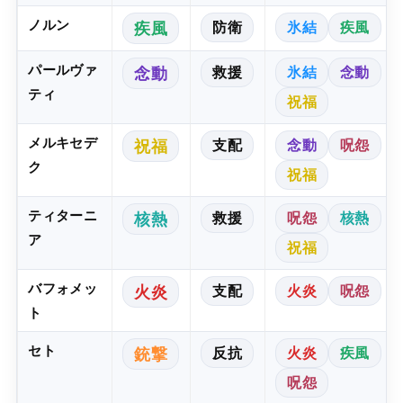
ノルン
防衛
氷結
疾風
疾風
パールヴァ
救援
氷結
念動
念動
ティ
祝福
メルキセデ
支配
念動
呪怨
祝福
ク
祝福
ティターニ
救援
呪怨
核熱
核熱
ア
祝福
バフォメッ
支配
火炎
呪怨
火炎
ト
セト
反抗
火炎
疾風
銃撃
呪怨