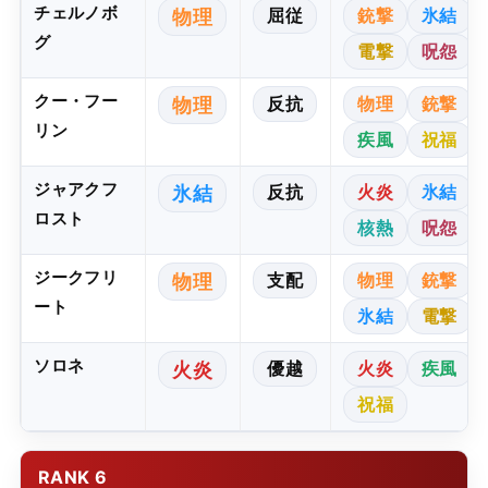
チェルノボ
屈従
銃撃
氷結
物理
グ
電撃
呪怨
クー・フー
反抗
物理
銃撃
物理
リン
疾風
祝福
ジャアクフ
反抗
火炎
氷結
氷結
ロスト
核熱
呪怨
ジークフリ
支配
物理
銃撃
物理
ート
氷結
電撃
ソロネ
優越
火炎
疾風
火炎
祝福
RANK 6