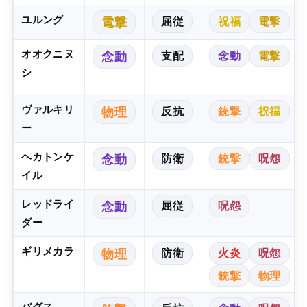
ユルング
屈従
祝福
電撃
電撃
オオクニヌ
支配
念動
電撃
念動
シ
ヴァルキリ
反抗
銃撃
祝福
物理
ー
ヘカトンケ
防衛
銃撃
呪怨
念動
イル
レッドライ
屈従
呪怨
念動
ダー
ギリメカラ
防衛
火炎
呪怨
物理
銃撃
物理
バグス