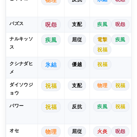
パズス
支配
疾風
呪怨
呪怨
ナルキッソ
屈従
電撃
疾風
疾風
ス
祝福
クシナダヒ
優越
祝福
氷結
メ
ダイソウジ
支配
物理
祝福
祝福
ョウ
パワー
反抗
疾風
祝福
祝福
オセ
屈従
火炎
呪怨
物理