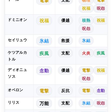
支配
物理
電撃
電撃
祝福
呪怨
ドミニオン
優越
核熱
祝福
祝福
呪怨
セイリュウ
救援
氷結
氷結
ケツアルカ
支配
火炎
疾風
疾風
トル
ディオニュ
優越
電撃
祝福
念動
ソス
呪怨
オベロン
反抗
電撃
念動
電撃
リリス
支配
氷結
呪怨
万能