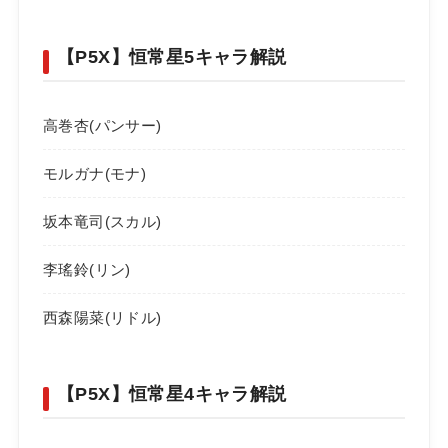
【P5X】恒常星5キャラ解説
高巻杏(パンサー)
モルガナ(モナ)
坂本竜司(スカル)
李瑤鈴(リン)
西森陽菜(リドル)
【P5X】恒常星4キャラ解説