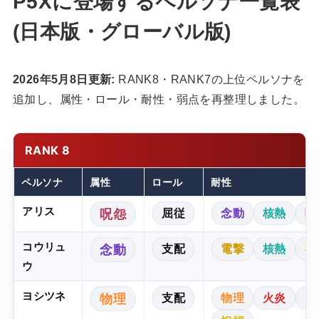
P5Xに登場するペルソナ一覧表
(日本版・グローバル版)
2026年5月8日更新:
RANK8・RANK7の上位ペルソナを
追加し、属性・ロール・耐性・弱点を再整理しました。
RANK 8
ペルソナ
属性
ロール
耐性
アリス
屈従
念動
核熱
呪
呪怨
コウリュ
支配
電撃
核熱
祝
念動
ウ
ヨシツネ
支配
物理
火炎
電
物理