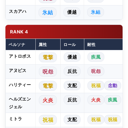
スカアハ
優越
氷結
氷結
RANK 4
ペルソナ
属性
ロール
耐性
アトロポス
優越
疾風
電撃
アヌビス
反抗
呪怨
呪怨
ハリティー
支配
祝福
念動
電撃
ヘルズエン
反抗
火炎
疾風
火炎
ジェル
ミトラ
支配
祝福
祝福
祝福