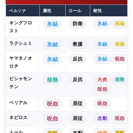
ペルソナ
属性
ロール
耐性
キングフロ
防衛
氷結
祝福
氷結
スト
ラクシュミ
救援
氷結
祝福
氷結
ヤマタノオ
反抗
氷結
呪怨
氷結
ロチ
ビシャモン
反抗
火炎
核熱
核熱
テン
呪怨
ベリアル
屈従
呪怨
呪怨
ネビロス
屈従
念動
呪怨
呪怨
トール