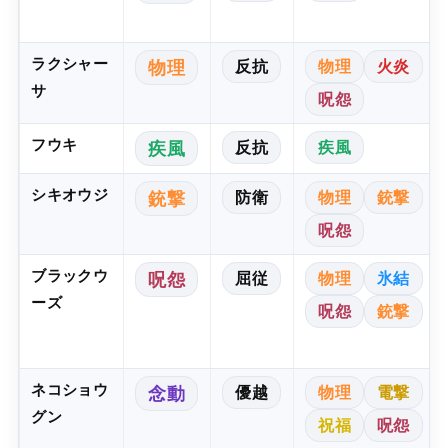
ラクシャー
反抗
物理
火炎
物理
サ
呪怨
フウキ
反抗
疾風
疾風
シキオウジ
防衛
物理
銃撃
銃撃
呪怨
ブラックウ
屈従
物理
氷結
呪怨
ーズ
呪怨
銃撃
ネコショウ
優越
物理
電撃
念動
グン
祝福
呪怨