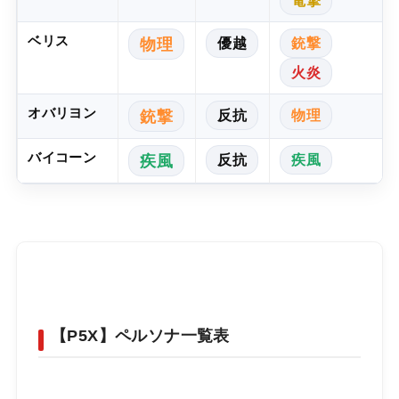
電撃
ベリス
優越
銃撃
物理
火炎
オバリヨン
反抗
物理
銃撃
バイコーン
反抗
疾風
疾風
【P5X】ペルソナ一覧表