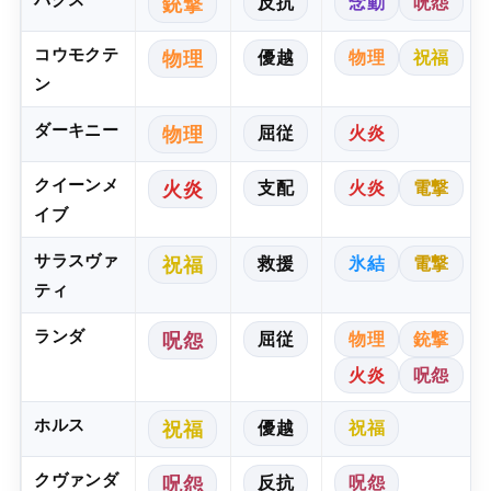
反抗
念動
呪怨
銃撃
コウモクテ
優越
物理
祝福
物理
ン
ダーキニー
屈従
火炎
物理
クイーンメ
支配
火炎
電撃
火炎
イブ
サラスヴァ
救援
氷結
電撃
祝福
ティ
ランダ
屈従
物理
銃撃
呪怨
火炎
呪怨
ホルス
優越
祝福
祝福
クヴァンダ
反抗
呪怨
呪怨