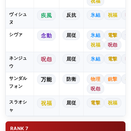
祝福
ヴィシュ
反抗
氷結
祝福
呪
疾風
ヌ
シヴァ
屈従
氷結
電撃
念
念動
祝福
呪怨
ネンジュ
屈従
氷結
電撃
呪
呪怨
ウ
サンダル
防衛
物理
銃撃
祝
万能
フォン
呪怨
スラオシ
屈従
電撃
祝福
祝福
ャ
RANK 7