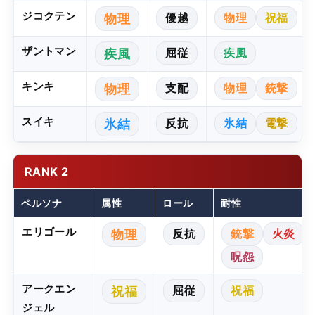
ジコクテン
優越
物理
祝福
物理
ザントマン
屈従
疾風
疾風
キンキ
支配
物理
銃撃
物理
スイキ
反抗
氷結
電撃
氷結
RANK 2
ペルソナ
属性
ロール
耐性
エリゴール
反抗
銃撃
火炎
物理
呪怨
アークエン
屈従
祝福
祝福
ジェル