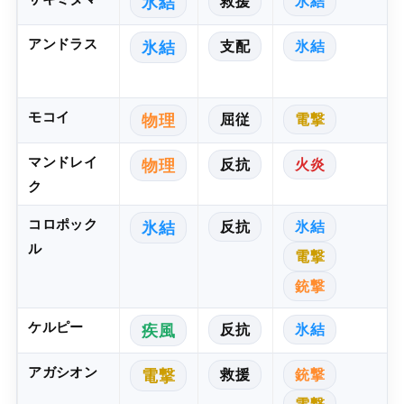
救援
氷結
氷結
アンドラス
支配
氷結
氷結
モコイ
屈従
電撃
物理
マンドレイ
反抗
火炎
物理
ク
コロポック
反抗
氷結
氷結
ル
電撃
銃撃
ケルピー
反抗
氷結
疾風
アガシオン
救援
銃撃
電撃