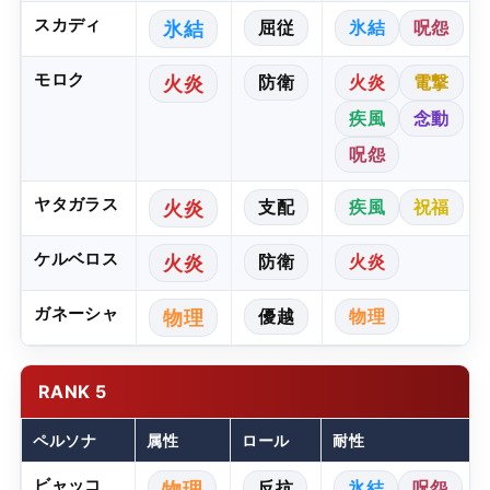
スカディ
屈従
氷結
呪怨
氷結
モロク
防衛
火炎
電撃
火炎
疾風
念動
呪怨
ヤタガラス
支配
疾風
祝福
火炎
ケルベロス
防衛
火炎
火炎
ガネーシャ
優越
物理
物理
RANK 5
ペルソナ
属性
ロール
耐性
ビャッコ
反抗
氷結
呪怨
物理