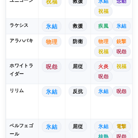
ユニコーン
救援
氷結
念動
祝福
祝福
ラケシス
救援
疾風
氷結
氷結
アラハバキ
防衛
物理
銃撃
物理
祝福
呪怨
ホワイトラ
屈従
火炎
祝福
呪怨
イダー
呪怨
リリム
反抗
氷結
呪怨
氷結
ベルフェゴ
屈従
氷結
電撃
氷結
ール
核熱
呪怨