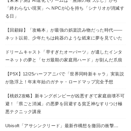
【未来予測】AI進化でゲームは「無限の暇つぶし」から
「終わらない現実」へ NPCが心を持ち「シナリオが消滅す
る日」
【回顧録】「攻略本」が最強の娯楽読み物だった時代――
ネット以前、少年たちは鈍器のような紙束に夢を見ていた
ドリームキャスト「早すぎたオーパーツ」が遺したインタ
ーネットの夢と「セガ最期の家庭用ハード」が刻んだ爪痕
【P5X】12/25ハーフアニバで「世界同時新キャラ」実装説
が急浮上！年末年始のガチャ・ロードマップ完全予想
【桃鉄2攻略】新キングボンビーが凶悪すぎて家庭崩壊不可
避！「県ごと消滅」の悪夢を回避する貧乏神なすりつけ極
悪テクニック講座
Ubisoft「アサシンクリード」最新作構想を撤回の衝撃…