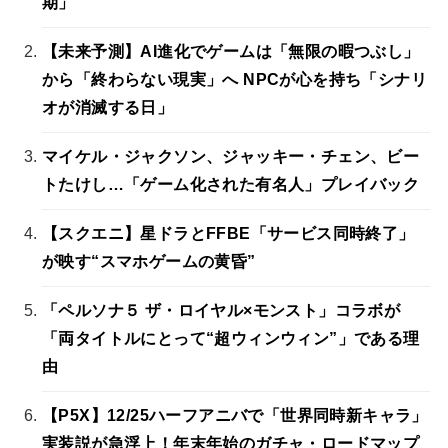
期」
【未来予測】AI進化でゲームは「無限の暇つぶし」
から「終わらない現実」へ NPCが心を持ち「シナリ
オが消滅する日」
マイケル・ジャクソン、ジャッキー・チェン、ビー
トたけし…「ゲーム化された有名人」プレイバック
【スクエニ】星ドラとFFBE「サービス同時終了」
が映す“スマホゲームの黄昏”
「ペルソナ５ ザ・ロイヤル×モンスト」コラボが
「両タイトルにとって“超ウィンウィン”」である理
由
【P5X】12/25ハーフアニバで「世界同時新キャラ」
実装説が急浮上！年末年始のガチャ・ロードマップ