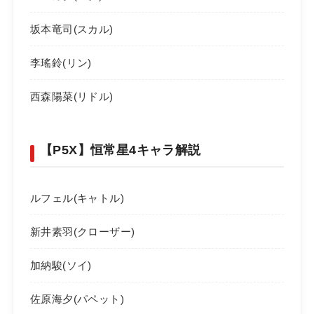
坂本竜司(スカル)
李瑤鈴(リン)
西森陽菜(リドル)
【P5X】恒常星4キャラ解説
ルフェル(キャトル)
新井素羽(クローザー)
加納駿(ソイ)
佐原海夕(パペット)