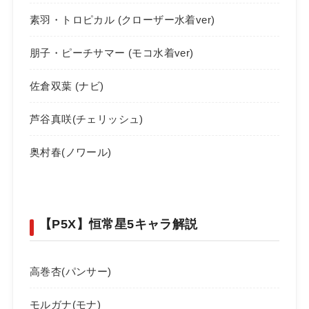
素羽・トロピカル (クローザー水着ver)
朋子・ピーチサマー (モコ水着ver)
佐倉双葉 (ナビ)
芦谷真咲(チェリッシュ)
奥村春(ノワール)
【P5X】恒常星5キャラ解説
高巻杏(パンサー)
モルガナ(モナ)