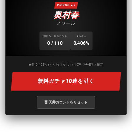
PICK UP ★5
奥村春
ノワール
現在の天井カウント
★5確率
0 / 110
0.406%
★5: 0.406% (すり抜けなし) / 10連で★4以上確定
無料ガチャ10連を引く
天井カウントをリセット