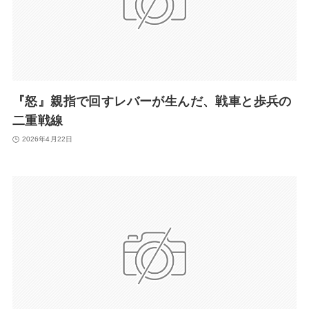
『怒』親指で回すレバーが生んだ、戦車と歩兵の
二重戦線
2026年4月22日