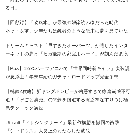
る日」
【回顧録】「攻略本」が最強の娯楽読み物だった時代――
ネット以前、少年たちは鈍器のような紙束に夢を見ていた
ドリームキャスト「早すぎたオーパーツ」が遺したインタ
ーネットの夢と「セガ最期の家庭用ハード」が刻んだ爪痕
【P5X】12/25ハーフアニバで「世界同時新キャラ」実装説
が急浮上！年末年始のガチャ・ロードマップ完全予想
【桃鉄2攻略】新キングボンビーが凶悪すぎて家庭崩壊不可
避！「県ごと消滅」の悪夢を回避する貧乏神なすりつけ極
悪テクニック講座
Ubisoft「アサシンクリード」最新作構想を撤回の衝撃…
「シャドウズ」大炎上のもたらした波紋