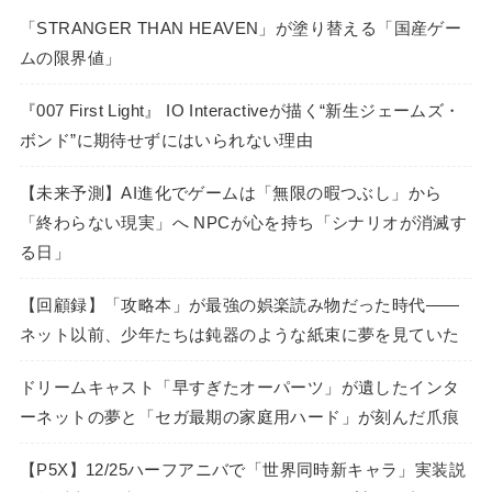
「STRANGER THAN HEAVEN」が塗り替える「国産ゲー
ムの限界値」
『007 First Light』 IO Interactiveが描く“新生ジェームズ・
ボンド”に期待せずにはいられない理由
【未来予測】AI進化でゲームは「無限の暇つぶし」から
「終わらない現実」へ NPCが心を持ち「シナリオが消滅す
る日」
【回顧録】「攻略本」が最強の娯楽読み物だった時代――
ネット以前、少年たちは鈍器のような紙束に夢を見ていた
ドリームキャスト「早すぎたオーパーツ」が遺したインタ
ーネットの夢と「セガ最期の家庭用ハード」が刻んだ爪痕
【P5X】12/25ハーフアニバで「世界同時新キャラ」実装説