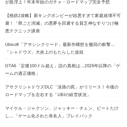
が急浮上！年末年始のガチャ・ロードマップ完全予想
【桃鉄2攻略】新キングボンビーが凶悪すぎて家庭崩壊不可
避！「県ごと消滅」の悪夢を回避する貧乏神なすりつけ極
悪テクニック講座
Ubisoft「アサシンクリード」最新作構想を撤回の衝撃…
「シャドウズ」大炎上のもたらした波紋
GTA6「定価100ドル超え」説の真相は…2026年以降の「ゲ
ームの適正価格」
アサクリシャドウズDLC「淡路の罠」がリリース！今後の
ロードマップを左右する「UBIの経営状況」
マイケル・ジャクソン、ジャッキー・チェン、ビートたけ
し…「ゲーム化された有名人」プレイバック