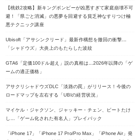
【桃鉄2攻略】新キングボンビーが凶悪すぎて家庭崩壊不可
避！「県ごと消滅」の悪夢を回避する貧乏神なすりつけ極
悪テクニック講座
Ubisoft「アサシンクリード」最新作構想を撤回の衝撃…
「シャドウズ」大炎上のもたらした波紋
GTA6「定価100ドル超え」説の真相は…2026年以降の「ゲ
ームの適正価格」
アサクリシャドウズDLC「淡路の罠」がリリース！今後の
ロードマップを左右する「UBIの経営状況」
マイケル・ジャクソン、ジャッキー・チェン、ビートたけ
し…「ゲーム化された有名人」プレイバック
「iPhone 17」「iPhone 17 Pro/Pro Max」「iPhone Air」発