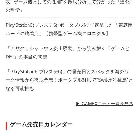
表 “ゲーム機としての性能”を徹底分析して分かった「進化
の哲学」
PlayStation6(プレステ6)“ポータブル化”で露呈した「家庭用
ハードの終着点」【携帯型ゲーム機クロニクル】
「アサクリシャドウズ炎上騒動」から読み解く「ゲームと
DEI」の本当の問題
「PlayStation6(プレステ6)」の発売日とスペックを海外リ
ーク情報から徹底予想！ポータブル対応で“Switch対抗馬”と
なる可能性も
▶ GAMEXコラム一覧を見る
ゲーム発売日カレンダー