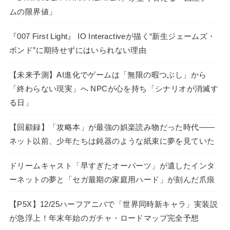
ムの限界値」
『007 First Light』 IO Interactiveが描く“新生ジェームズ・
ボンド”に期待せずにはいられない理由
【未来予測】AI進化でゲームは「無限の暇つぶし」から
「終わらない現実」へ NPCが心を持ち「シナリオが消滅す
る日」
【回顧録】「攻略本」が最強の娯楽読み物だった時代――
ネット以前、少年たちは鈍器のような紙束に夢を見ていた
ドリームキャスト「早すぎたオーパーツ」が遺したインタ
ーネットの夢と「セガ最期の家庭用ハード」が刻んだ爪痕
【P5X】12/25ハーフアニバで「世界同時新キャラ」実装説
が急浮上！年末年始のガチャ・ロードマップ完全予想